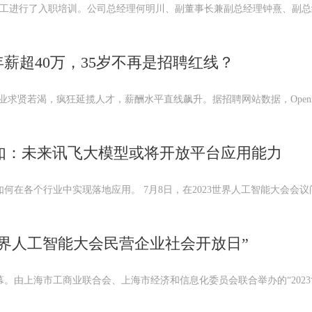
多名员工进行了入职培训。公司总经理何明川、副董事长兼副总经理钟熹、副
薪超40万，35岁不再是招聘红线？
大企业求贤若渴，疯狂延揽人才，薪酬水平直线飙升。据招聘网站数据，Open
晓如：未来讯飞大模型或将开放平台应用能力
何在各个行业中实现落地应用。 7月8日，在2023世界人工智能大会会
3世界人工智能大会民营企业社会开放日”
开幕。由上海市工商业联合会、上海市经济和信息化委员会联合举办的“202