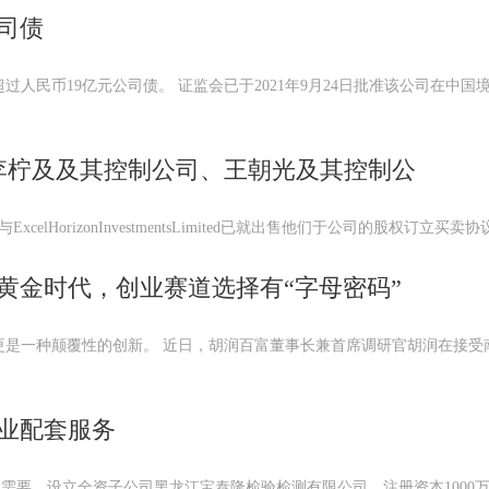
司债
过人民币19亿元公司债。 证监会已于2021年9月24日批准该公司在中国
动李柠及及其控制公司、王朝光及其控制公
orizonInvestmentsLimited已就出售他们于公司的股权订立买卖协议)
黄金时代，创业赛道选择有“字母密码”
世更是一种颠覆性的创新。 近日，胡润百富董事长兼首席调研官胡润在接受
业配套服务
需要，设立全资子公司黑龙江宝泰隆检验检测有限公司，注册资本1000万