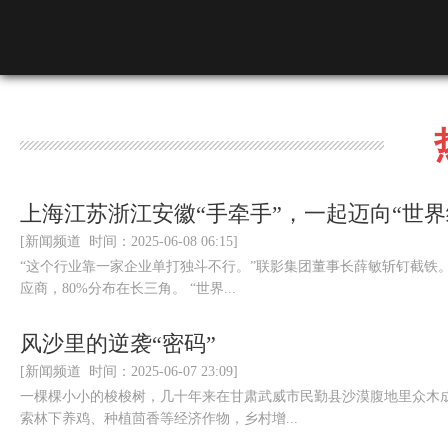
上海江苏浙江安徽“手牵手”，一起迈向“世界
[新闻频道 时间：2025-06-08 06:15]
“这个行业靠一家企业单打独斗不行。”联影集团董事长薛敏斩钉截铁
应商，80%分布在长三角。 “世界...
风沙里的逆袭“密码”
[新闻频道 时间：2025-06-07 23:09]
一棵棵小小的梭梭树，几十年来在甘肃武威市民勤县沙漠腹地里众木
索林下养鸡、种植茴香等经济作物，乡村增...